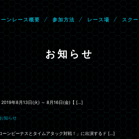
ロ
ー
ン
レ
ー
ス
概
要
参
加
方
法
レ
ー
ス
場
ス
ク
ー
お知らせ
8月13日(火) ～ 8月16日(金)【 […]
のお知らせ
ローンビーナスとタイムアタック対戦！」に出演するド […]