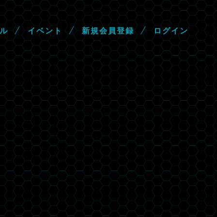
ル
イ
ベ
ン
ト
新
規
会
員
登
録
ロ
グ
イ
ン