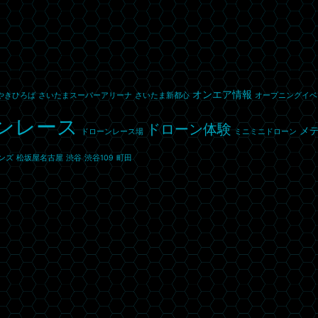
オンエア情報
やきひろば
さいたまスーパーアリーナ
さいたま新都心
オープニングイベ
ンレース
ドローン体験
メ
ドローンレース場
ミニミニドローン
ンズ
松坂屋名古屋
渋谷
渋谷109
町田