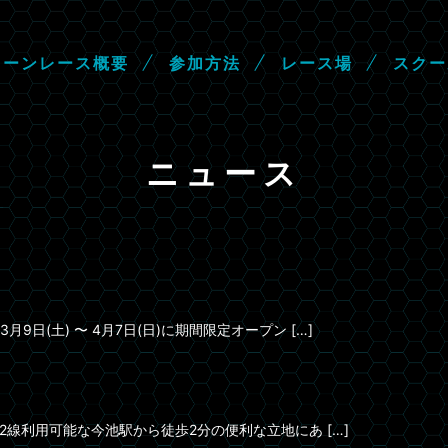
ロ
ー
ン
レ
ー
ス
概
要
参
加
方
法
レ
ー
ス
場
ス
ク
ー
ニュース
(土) 〜 4月7日(日)に期間限定オープン […]
2線利用可能な今池駅から徒歩2分の便利な立地にあ […]