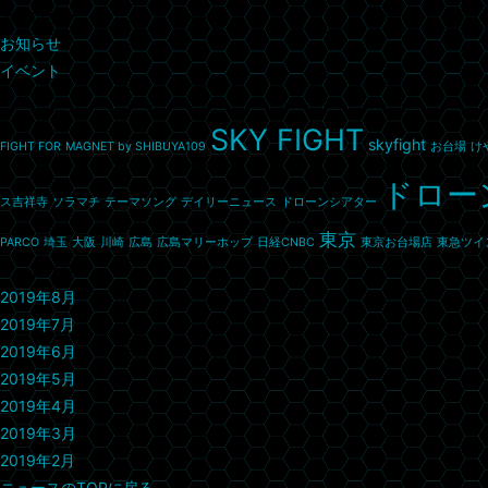
カテゴリー
お知らせ
イベント
タグ
SKY FIGHT
skyfight
FIGHT FOR
MAGNET by SHIBUYA109
お台場
け
ドロー
ス吉祥寺
ソラマチ
テーマソング
デイリーニュース
ドローンシアター
東京
PARCO
埼玉
大阪
川崎
広島
広島マリーホップ
日経CNBC
東京お台場店
東急ツイ
アーカイブ
2019年8月
2019年7月
2019年6月
2019年5月
2019年4月
2019年3月
2019年2月
ニュースのTOPに戻る