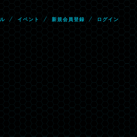
ル
イ
ベ
ン
ト
新
規
会
員
登
録
ロ
グ
イ
ン