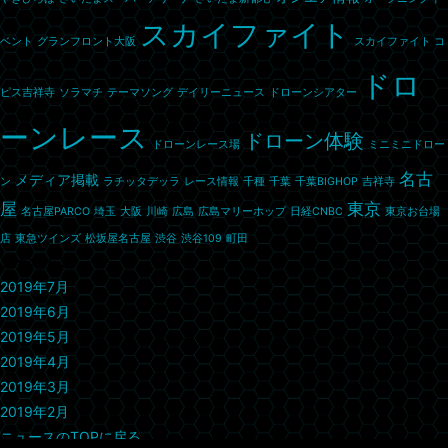
スカイファイト
ベント
グランフロント大阪
スカイファイト コ
ドロ
ピス吉祥寺
ソラマチ
テーマソング
デイリーニュース
ドローンシアター
ーンレース
ドローン体験
ドローンレース場
ミニミニドロー
名古
メディア掲載
ン
ラチッタデッラ
レース情報
千種
千葉
千葉BIGHOP
吉祥寺
屋
東京
名古屋PARCO
埼玉
大阪
川崎
広島
広島マリーホップ
日経CNBC
東京お台場
店
東急ツインズ
松坂屋名古屋
渋谷
渋谷109
町田
アーカイブ
2019年7月
2019年6月
2019年5月
2019年4月
2019年3月
2019年2月
ニュースのTOPに戻る