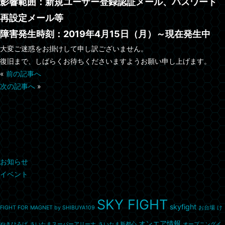
影響範囲：新規ユーザー登録認証メール、パスワード
再設定メール等
障害発生時刻：2019年4月15日（月）～現在発生中
大変ご迷惑をお掛けして申し訳ございません。
復旧まで、しばらくお待ちくださいますようお願い申し上げます。
«
前の記事へ
次の記事へ
»
カテゴリー
お知らせ
イベント
タグ
SKY FIGHT
skyfight
FIGHT FOR
MAGNET by SHIBUYA109
お台場
け
オンエア情報
やきひろば
さいたまスーパーアリーナ
さいたま新都心
オープニングイ