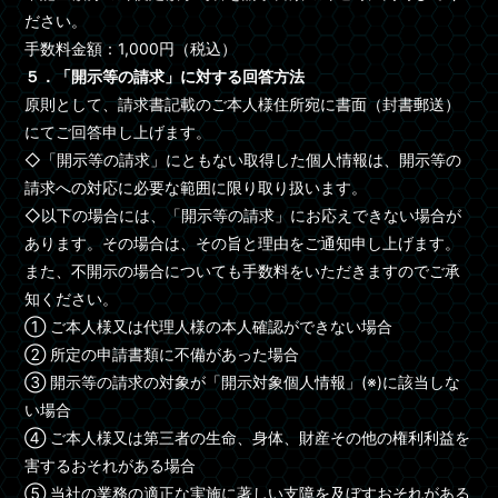
ださい。
手数料金額：1,000円（税込）
５．「開示等の請求」に対する回答方法
原則として、請求書記載のご本人様住所宛に書面（封書郵送）
にてご回答申し上げます。
◇「開示等の請求」にともない取得した個人情報は、開示等の
請求への対応に必要な範囲に限り取り扱います。
◇以下の場合には、「開示等の請求」にお応えできない場合が
あります。その場合は、その旨と理由をご通知申し上げます。
また、不開示の場合についても手数料をいただきますのでご承
知ください。
① ご本人様又は代理人様の本人確認ができない場合
② 所定の申請書類に不備があった場合
③ 開示等の請求の対象が「開示対象個人情報」(※)に該当しな
い場合
④ ご本人様又は第三者の生命、身体、財産その他の権利利益を
害するおそれがある場合
⑤ 当社の業務の適正な実施に著しい支障を及ぼすおそれがある