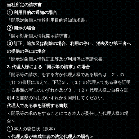
当社所定の請求書
① 利用目的の通知の場合
「開示対象個人情報利用目的通知請求書」
② 開示の場合
「開示対象個人情報開示請求書」
③ 訂正、追加又は削除の場合、利用の停止、消去及び第三者へ
の提供の停止の場合
「開示対象個人情報訂正等及び利用停止等請求書」
3. 代理人様による「開示等の請求」の場合
「開示等の請求」をする方が代理人様である場合は、２．の
（1）の書類に加えて、下記３．（１）の代理人である事を証明
する書類の写しのいずれか及び３．（２）代理人様ご自身を証
明する書類の写しのいずれかを同封してください。
代理人である事を証明する書類
＜開示等の求めをすることにつき本人が委任した代理人様の場
合＞
① 本人の委任状（原本）
＜代理人様が未成年者の法定代理人の場合＞