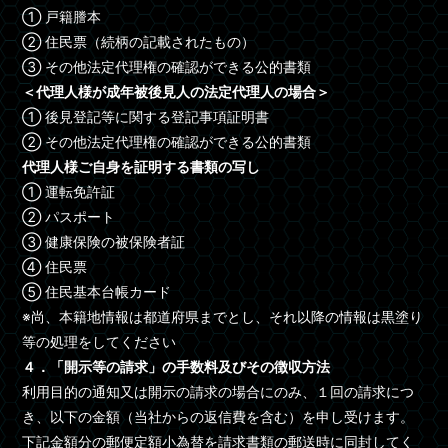
① 戸籍謄本
② 住民票（続柄の記載されたもの）
③ その他法定代理権の確認ができる公的書類
＜代理人様が成年被後見人の法定代理人の場合＞
① 後見登記等に関する登記事項証明書
② その他法定代理権の確認ができる公的書類
代理人様ご自身を証明する書類の写し
① 運転免許証
② パスポート
③ 健康保険の被保険者証
④ 住民票
⑤ 住民基本台帳カード
※尚、本籍地情報は都道府県までとし、それ以降の情報は黒塗り
等の処理をしてください
４．「開示等の請求」の手数料及びその徴収方法
利用目的の通知又は開示の請求の場合にのみ、１回の請求につ
き、以下の金額（当社からの返信費を含む）を申し受けます。
下記金額分の郵便定額小為替を請求書類の郵送時に同封してく