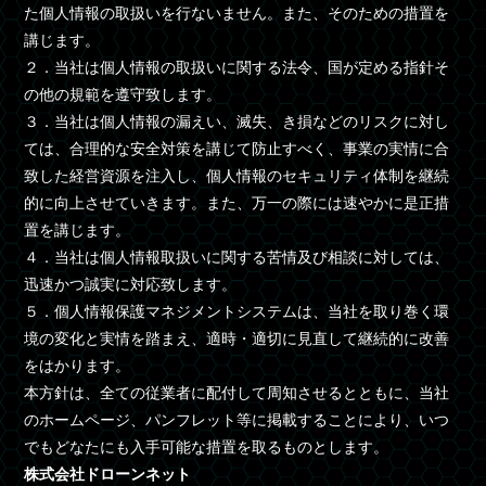
た個人情報の取扱いを行ないません。また、そのための措置を
講じます。
２．当社は個人情報の取扱いに関する法令、国が定める指針そ
の他の規範を遵守致します。
３．当社は個人情報の漏えい、滅失、き損などのリスクに対し
ては、合理的な安全対策を講じて防止すべく、事業の実情に合
致した経営資源を注入し、個人情報のセキュリティ体制を継続
的に向上させていきます。また、万一の際には速やかに是正措
置を講じます。
４．当社は個人情報取扱いに関する苦情及び相談に対しては、
迅速かつ誠実に対応致します。
５．個人情報保護マネジメントシステムは、当社を取り巻く環
境の変化と実情を踏まえ、適時・適切に見直して継続的に改善
をはかります。
本方針は、全ての従業者に配付して周知させるとともに、当社
のホームページ、パンフレット等に掲載することにより、いつ
でもどなたにも入手可能な措置を取るものとします。
株式会社ドローンネット