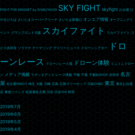
SKY FIGHT
skyfight
FIGHT FOR
MAGNET by SHIBUYA109
お台場
け
オンエア情報
やきひろば
さいたまスーパーアリーナ
さいたま新都心
オープニングイ
スカイファイト
ベント
グランフロント大阪
スカイファイト コ
ドロ
ピス吉祥寺
ソラマチ
テーマソング
デイリーニュース
ドローンシアター
ーンレース
ドローン体験
ドローンレース場
ミニミニドロー
名古
メディア掲載
ン
ラチッタデッラ
レース情報
千種
千葉
千葉BIGHOP
吉祥寺
屋
東京
名古屋PARCO
埼玉
大阪
川崎
広島
広島マリーホップ
日経CNBC
東京お台場
店
東急ツインズ
松坂屋名古屋
渋谷
渋谷109
町田
アーカイブ
2019年7月
2019年6月
2019年5月
2019年4月