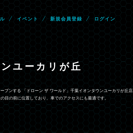
ル
イ
ベ
ン
ト
新
規
会
員
登
録
ロ
グ
イ
ン
ウンユーカリが丘
ープンする 「ドローン ザ ワールド」千葉イオンタウンユーカリが丘店
設の目の前に位置しており、車でのアクセスにも最適です。