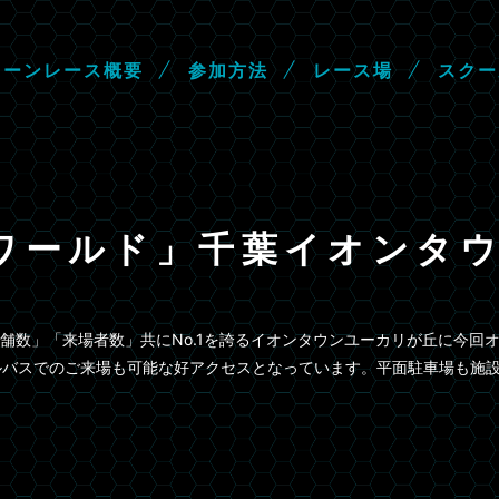
ロ
ー
ン
レ
ー
ス
概
要
参
加
方
法
レ
ー
ス
場
ス
ク
ー
 ワールド」千葉イオンタ
数」「来場者数」共にNo.1を誇るイオンタウンユーカリが丘に今回オ
ルバスでのご来場も可能な好アクセスとなっています。平面駐車場も施