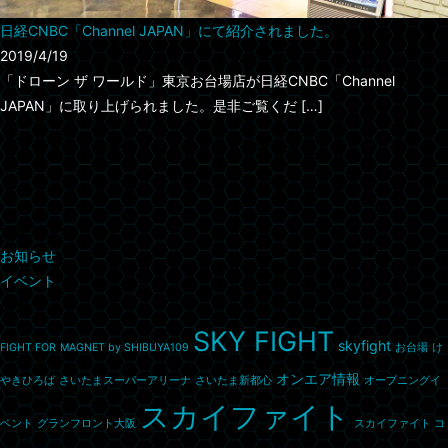
日経CNBC「Channel JAPAN」にて紹介されました。
2019/4/19
「ドローン ザ ワールド」東京お台場店が日経CNBC「Channel
JAPAN」に取り上げられました。是非ご覧くだ […]
カテゴリー
お知らせ
イベント
タグ
SKY FIGHT
skyfight
FIGHT FOR
MAGNET by SHIBUYA109
お台場
け
オンエア情報
やきひろば
さいたまスーパーアリーナ
さいたま新都心
オープニングイ
スカイファイト
ベント
グランフロント大阪
スカイファイト コ