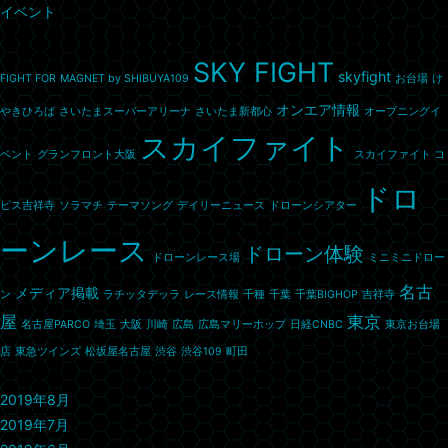
イベント
タグ
SKY FIGHT
skyfight
FIGHT FOR
MAGNET by SHIBUYA109
お台場
け
オンエア情報
やきひろば
さいたまスーパーアリーナ
さいたま新都心
オープニングイ
スカイファイト
ベント
グランフロント大阪
スカイファイト コ
ドロ
ピス吉祥寺
ソラマチ
テーマソング
デイリーニュース
ドローンシアター
ーンレース
ドローン体験
ドローンレース場
ミニミニドロー
名古
メディア掲載
ン
ラチッタデッラ
レース情報
千種
千葉
千葉BIGHOP
吉祥寺
屋
東京
名古屋PARCO
埼玉
大阪
川崎
広島
広島マリーホップ
日経CNBC
東京お台場
店
東急ツインズ
松坂屋名古屋
渋谷
渋谷109
町田
アーカイブ
2019年8月
2019年7月