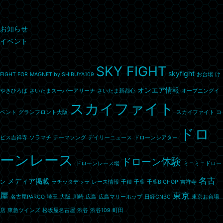
カテゴリー
お知らせ
イベント
タグ
SKY FIGHT
skyfight
FIGHT FOR
MAGNET by SHIBUYA109
お台場
け
オンエア情報
やきひろば
さいたまスーパーアリーナ
さいたま新都心
オープニングイ
スカイファイト
ベント
グランフロント大阪
スカイファイト コ
ドロ
ピス吉祥寺
ソラマチ
テーマソング
デイリーニュース
ドローンシアター
ーンレース
ドローン体験
ドローンレース場
ミニミニドロー
名古
メディア掲載
ン
ラチッタデッラ
レース情報
千種
千葉
千葉BIGHOP
吉祥寺
屋
東京
名古屋PARCO
埼玉
大阪
川崎
広島
広島マリーホップ
日経CNBC
東京お台場
店
東急ツインズ
松坂屋名古屋
渋谷
渋谷109
町田
アーカイブ